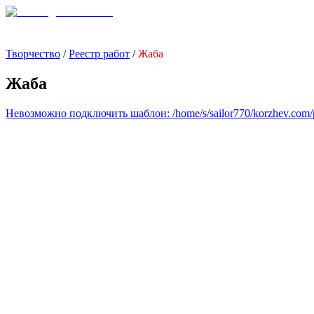
Творчество
/
Реестр работ
/
Жаба
Жаба
Невозможно подключить шаблон: /home/s/sailor770/korzhev.com/pub