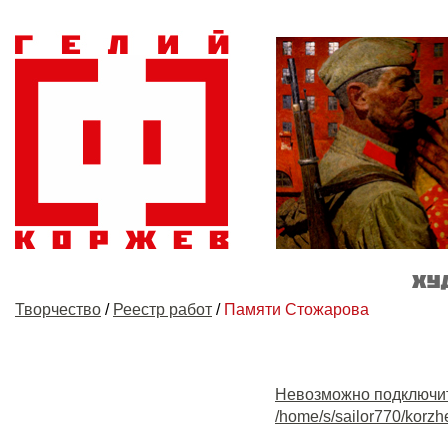
Творчество
/
Реестр работ
/
Памяти Стожарова
Невозможно подключи
/home/s/sailor770/korzh