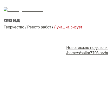
Творчество
/
Реестр работ
/
Лукашка рисует
Невозможно подключи
/home/s/sailor770/korzh