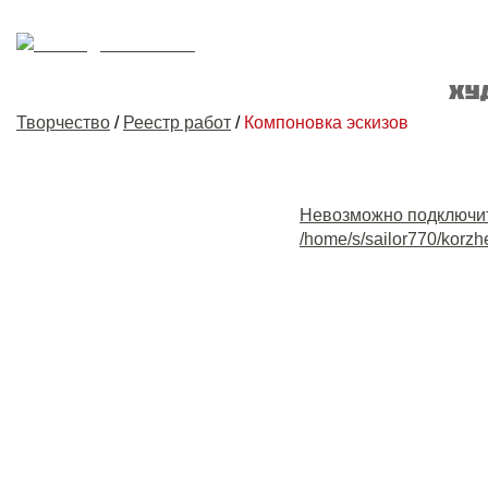
Творчество
/
Реестр работ
/
Компоновка эскизов
Невозможно подключи
/home/s/sailor770/korzh