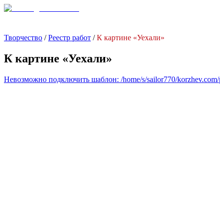
Творчество
/
Реестр работ
/
К картине «Уехали»
К картине «Уехали»
Невозможно подключить шаблон: /home/s/sailor770/korzhev.com/pub