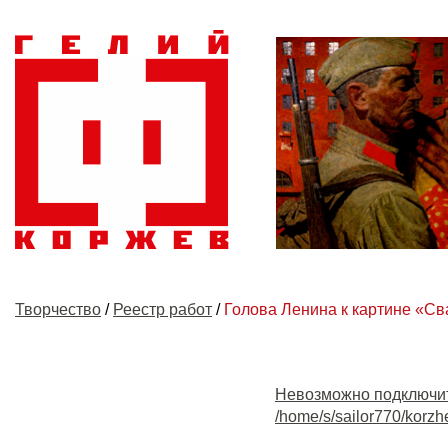
Творчество
/
Реестр работ
/
Голова Ленина к картине «Св
Невозможно подключи
/home/s/sailor770/korzh