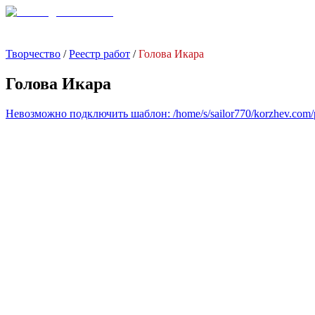
Творчество
/
Реестр работ
/
Голова Икара
Голова Икара
Невозможно подключить шаблон: /home/s/sailor770/korzhev.com/pub