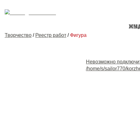
Творчество
/
Реестр работ
/
Фигура
Невозможно подключи
/home/s/sailor770/korzh