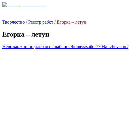
Творчество
/
Реестр работ
/
Егорка – летун
Егорка – летун
Невозможно подключить шаблон: /home/s/sailor770/korzhev.com/pub