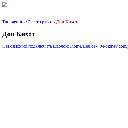
Творчество
/
Реестр работ
/
Дон Кихот
Дон Кихот
Невозможно подключить шаблон: /home/s/sailor770/korzhev.com/pub