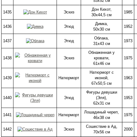
53х52 см
Дон Кихот,
1435
Эскиз
1985
30х44,5 см
Димка,
1436
Этюд
1952
50х30 см
Облака,
1437
Этюд
1973
31х43 см
Обнаженная у
1438
Эскиз
кровати,
1975
61х46 см
Натюрморт с
1439
Натюрморт
иконой,
1963
67х50,5 см
Фигуры девушки
1440
Этюд
(Эля),
1953
62х31 см
Лошадиный череп,
1441
Натюрморт
1975
46х38 см
Сошествие в Ад,
1442
Эскиз
2000
70х56 см