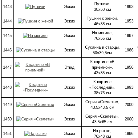
Путники,
1443
Эскиз
1993
30х50 см
Пушкин с женой,
1444
Эскиз
1953
46х38 см
На могиле,
1445
Эскиз
1997
76х56 см
Сусанна и старцы,
1446
Эскиз
1986
50х39,5см
К картине «В
1447
Этюд
приемной»,
1956
43х35 см
К картине
1448
Эскиз
«Последний»,
1993
38х76 см
Серия «Скелеты»,
1449
Эскиз
2000
43,5х43,5 см
Серия «Скелеты»,
1450
Эскиз
2000
43,5х65 см
На рынке,
1451
Эскиз
1996
76х48 см