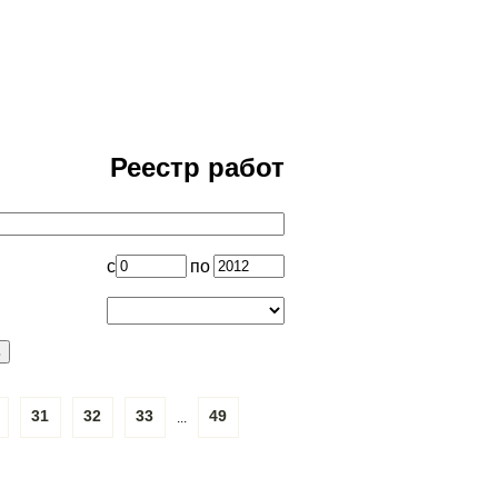
Реестр работ
с
по
31
32
33
49
...