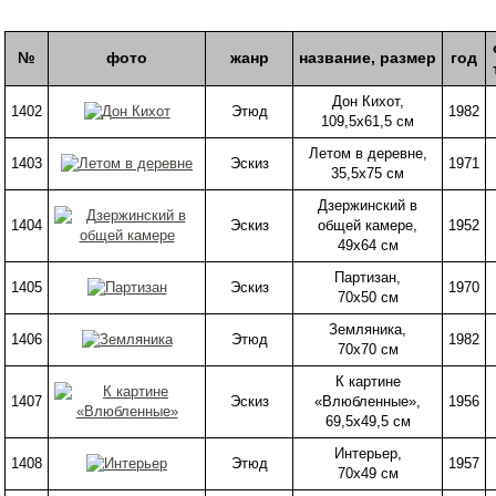
№
фото
жанр
название, размер
год
Дон Кихот,
1402
Этюд
1982
109,5х61,5 см
Летом в деревне,
1403
Эскиз
1971
35,5х75 см
Дзержинский в
1404
Эскиз
общей камере,
1952
49х64 см
Партизан,
1405
Эскиз
1970
70х50 см
Земляника,
1406
Этюд
1982
70х70 см
К картине
1407
Эскиз
«Влюбленные»,
1956
69,5х49,5 см
Интерьер,
1408
Этюд
1957
70х49 см