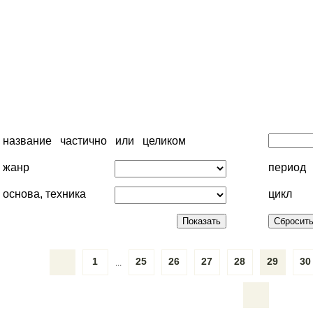
название частично или целиком
жанр
период
основа, техника
цикл
1
25
26
27
28
29
30
...