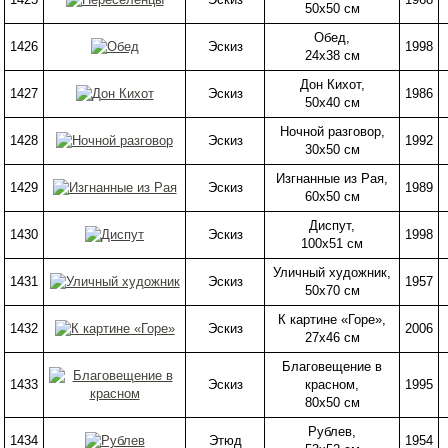
50х50 см
Обед,
1426
Эскиз
1998
24х38 см
Дон Кихот,
1427
Эскиз
1986
50х40 см
Ночной разговор,
1428
Эскиз
1992
30х50 см
Изгнанные из Рая,
1429
Эскиз
1989
60х50 см
Диспут,
1430
Эскиз
1998
100х51 см
Уличный художник,
1431
Эскиз
1957
50х70 см
К картине «Горе»,
1432
Эскиз
2006
27х46 см
Благовещение в
1433
Эскиз
красном,
1995
80х50 см
Рублев,
1434
Этюд
1954