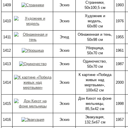
Странники,
1409
Эскиз
1993
50х100,5 см
Художник и
1410
Эскиз
модель,
1976
60х80 см
Обнаженная и тень,
1411
Этюд
1955
50х98 см
Уборщица,
1412
Эскиз
1961
50х70 см
Одиночество,
1413
Эскиз
1987
50х70 см
К картине «Победа
живых над
1414
Эскиз
2000
мертвыми»,
100х62 см
Дон Кихот на фоне
1415
Эскиз
мельницы,
1998
85,5х42 см
Эвакуация,
1416
Эскиз
1957
132,5х67 см