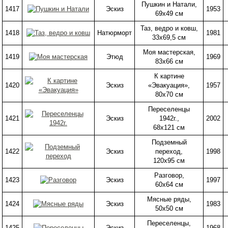
Пушкин и Натали,
1417
Эскиз
1953
69х49 см
Таз, ведро и ковш,
1418
Натюрморт
1981
33х69,5 см
Моя мастерская,
1419
Этюд
1969
83х66 см
К картине
1420
Эскиз
«Эвакуация»,
1957
80х70 см
Переселенцы
1421
Эскиз
1942г.,
2002
68х121 см
Подземный
1422
Эскиз
переход,
1998
120х95 см
Разговор,
1423
Эскиз
1997
60х64 см
Мясные ряды,
1424
Эскиз
1983
50х50 см
Переселенцы,
1425
Эскиз
1968