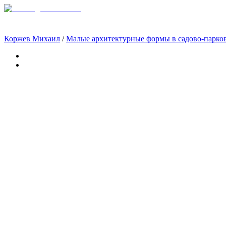
Коржев Михаил
/
Малые архитектурные формы в садово-парко